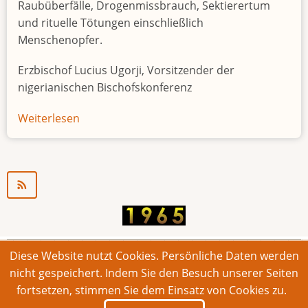
Raubüberfälle, Drogenmissbrauch, Sektierertum
und rituelle Tötungen einschließlich
Menschenopfer.
Erzbischof Lucius Ugorji, Vorsitzender der
nigerianischen Bischofskonferenz
Weiterlesen
über
Jugendarbeitslosigkeit
in
Nigeria
"Zeitbombe"
Diese Website nutzt Cookies. Persönliche Daten werden
© 2026 Bonner Aufruf. Alle Rechte vorbehalten.
nicht gespeichert. Indem Sie den Besuch unserer Seiten
fortsetzen, stimmen Sie dem Einsatz von Cookies zu.
Footer
Impressum
Kontakt
Intern