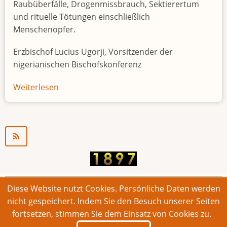
Raubüberfälle, Drogenmissbrauch, Sektierertum
und rituelle Tötungen einschließlich
Menschenopfer.
Erzbischof Lucius Ugorji, Vorsitzender der
nigerianischen Bischofskonferenz
Weiterlesen
über
Jugendarbeitslosigkeit
in
Nigeria
"Zeitbombe"
Diese Website nutzt Cookies. Persönliche Daten werden
© 2026 Bonner Aufruf. Alle Rechte vorbehalten.
nicht gespeichert. Indem Sie den Besuch unserer Seiten
fortsetzen, stimmen Sie dem Einsatz von Cookies zu.
Footer
Impressum
Kontakt
Intern