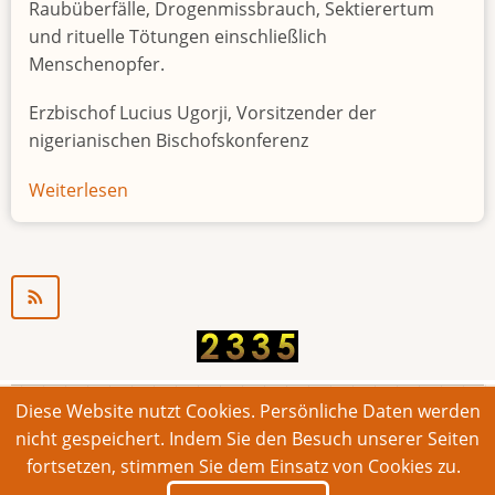
Raubüberfälle, Drogenmissbrauch, Sektierertum
und rituelle Tötungen einschließlich
Menschenopfer.
Erzbischof Lucius Ugorji, Vorsitzender der
nigerianischen Bischofskonferenz
Weiterlesen
über
Jugendarbeitslosigkeit
in
Nigeria
"Zeitbombe"
Diese Website nutzt Cookies. Persönliche Daten werden
© 2026 Bonner Aufruf. Alle Rechte vorbehalten.
nicht gespeichert. Indem Sie den Besuch unserer Seiten
fortsetzen, stimmen Sie dem Einsatz von Cookies zu.
Footer
Impressum
Kontakt
Intern