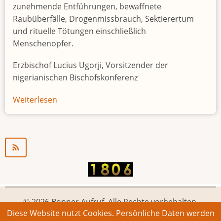
zunehmende Entführungen, bewaffnete
Raubüberfälle, Drogenmissbrauch, Sektierertum
und rituelle Tötungen einschließlich
Menschenopfer.
Erzbischof Lucius Ugorji, Vorsitzender der
nigerianischen Bischofskonferenz
Weiterlesen
über
Jugendarbeitslosigkeit
in
Nigeria
"Zeitbombe"
© 2026 Bonner Aufruf. Alle Rechte vorbehalten.
Diese Website nutzt Cookies. Persönliche Daten werden