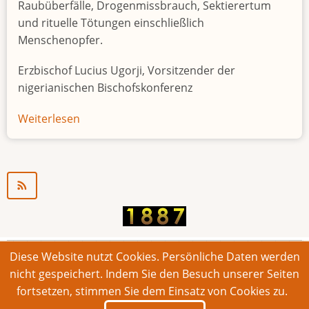
Raubüberfälle, Drogenmissbrauch, Sektierertum
und rituelle Tötungen einschließlich
Menschenopfer.
Erzbischof Lucius Ugorji, Vorsitzender der
nigerianischen Bischofskonferenz
Weiterlesen
über
Jugendarbeitslosigkeit
in
Nigeria
"Zeitbombe"
Diese Website nutzt Cookies. Persönliche Daten werden
© 2026 Bonner Aufruf. Alle Rechte vorbehalten.
nicht gespeichert. Indem Sie den Besuch unserer Seiten
fortsetzen, stimmen Sie dem Einsatz von Cookies zu.
Footer
Impressum
Kontakt
Intern