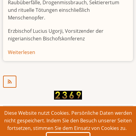
Raubüberfälle, Drogenmissbrauch, Sektierertum
und rituelle Tötungen einschließlich
Menschenopfer.
Erzbischof Lucius Ugorji, Vorsitzender der
nigerianischen Bischofskonferenz
Weiterlesen
über
Jugendarbeitslosigkeit
in
Nigeria
"Zeitbombe"
Diese Website nutzt Cookies. Persönliche Daten werden
© 2026 Bonner Aufruf. Alle Rechte vorbehalten.
nicht gespeichert. Indem Sie den Besuch unserer Seiten
fortsetzen, stimmen Sie dem Einsatz von Cookies zu.
Footer
Impressum
Kontakt
Intern