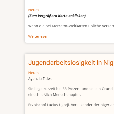
Neues
(Zum Vergrößern
Karte
anklicken)
Wenn die bei Mercator-Weltkarten übliche Verzerrun
Weiterlesen
über
Afrikas
wahre
Größe
Jugendarbeitslosigkeit in Ni
Neues
Agenzia Fides
Sie liege zurzeit bei 53 Prozent und sei ein Gr
einschließlich Menschenopfer.
Erzbischof Lucius Ugorji, Vorsitzender der nigeri