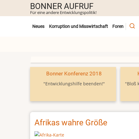
Direkt
BONNER AUFRUF
zum
Für eine andere Entwicklungspolitik!
Inhalt
Untermenü
Neues
Korruption und Misswirtschaft
Foren
Bonner Konferenz 2018
"Entwicklungshilfe beenden!"
"Bloß 
Afrikas wahre Größe