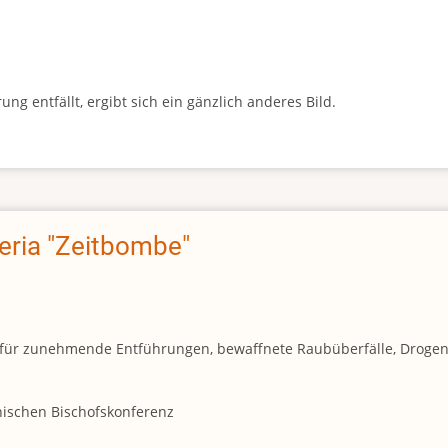
g entfällt, ergibt sich ein gänzlich anderes Bild.
geria "Zeitbombe"
und für zunehmende Entführungen, bewaffnete Raubüberfälle, Droge
anischen Bischofskonferenz