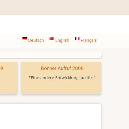
Deutsch
English
Français
09
Bonner Aufruf 2008
"Eine andere Entwicklungspolitik!"