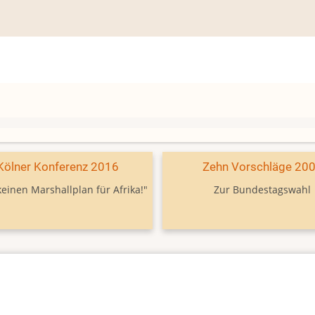
Kölner Konferenz 2016
Zehn Vorschläge 20
keinen Marshallplan für Afrika!"
Zur Bundestagswahl