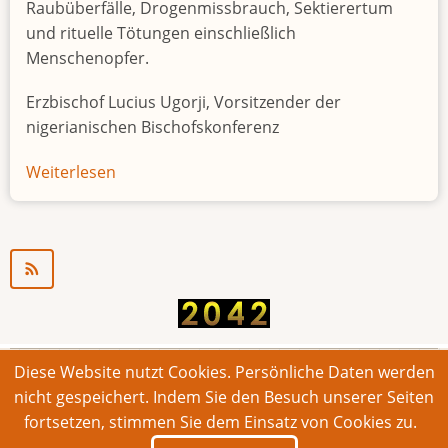
Raubüberfälle, Drogenmissbrauch, Sektierertum
und rituelle Tötungen einschließlich
Menschenopfer.
Erzbischof Lucius Ugorji, Vorsitzender der
nigerianischen Bischofskonferenz
Weiterlesen
über
Jugendarbeitslosigkeit
in
Nigeria
"Zeitbombe"
Diese Website nutzt Cookies. Persönliche Daten werden
© 2026 Bonner Aufruf. Alle Rechte vorbehalten.
nicht gespeichert. Indem Sie den Besuch unserer Seiten
fortsetzen, stimmen Sie dem Einsatz von Cookies zu.
Footer
Impressum
Kontakt
Intern