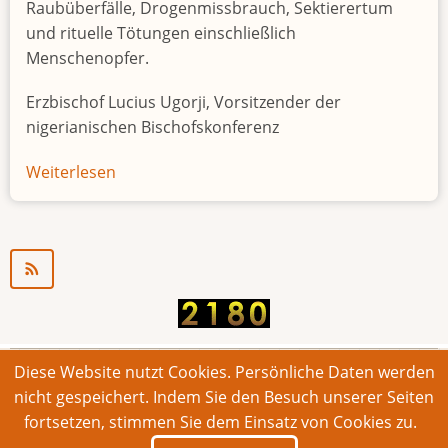
Raubüberfälle, Drogenmissbrauch, Sektierertum
und rituelle Tötungen einschließlich
Menschenopfer.
Erzbischof Lucius Ugorji, Vorsitzender der
nigerianischen Bischofskonferenz
Weiterlesen
über
Jugendarbeitslosigkeit
in
Nigeria
"Zeitbombe"
Diese Website nutzt Cookies. Persönliche Daten werden
© 2026 Bonner Aufruf. Alle Rechte vorbehalten.
nicht gespeichert. Indem Sie den Besuch unserer Seiten
fortsetzen, stimmen Sie dem Einsatz von Cookies zu.
Footer
Impressum
Kontakt
Intern