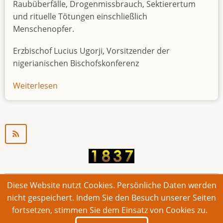
Raubüberfälle, Drogenmissbrauch, Sektierertum
und rituelle Tötungen einschließlich
Menschenopfer.
Erzbischof Lucius Ugorji, Vorsitzender der
nigerianischen Bischofskonferenz
Weiterlesen
über
Jugendarbeitslosigkeit
in
Nigeria
"Zeitbombe"
Diese Website nutzt Cookies. Persönliche Daten werden
© 2026 Bonner Aufruf. Alle Rechte vorbehalten.
nicht gespeichert. Indem Sie den Besuch unserer Seiten
fortsetzen, stimmen Sie dem Einsatz von Cookies zu.
Footer
Impressum
Kontakt
Intern