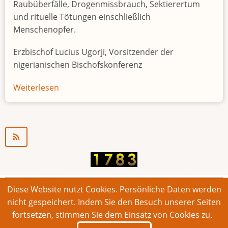
Raubüberfälle, Drogenmissbrauch, Sektierertum
und rituelle Tötungen einschließlich
Menschenopfer.
Erzbischof Lucius Ugorji, Vorsitzender der
nigerianischen Bischofskonferenz
Weiterlesen
über
Jugendarbeitslosigkeit
in
Nigeria
"Zeitbombe"
Diese Website nutzt Cookies. Persönliche Daten werden
© 2026 Bonner Aufruf. Alle Rechte vorbehalten.
nicht gespeichert. Indem Sie den Besuch unserer Seiten
fortsetzen, stimmen Sie dem Einsatz von Cookies zu.
Footer
Impressum
Kontakt
Intern