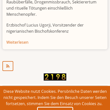
Raubüberfälle, Drogenmissbrauch, Sektierertum
und rituelle Tötungen einschließlich
Menschenopfer.
Erzbischof Lucius Ugorji, Vorsitzender der
nigerianischen Bischofskonferenz
Weiterlesen
über
Jugendarbeitslosigkeit
in
Nigeria
"Zeitbombe"
Diese Website nutzt Cookies. Persönliche Daten werden
© 2026 Bonner Aufruf. Alle Rechte vorbehalten.
nicht gespeichert. Indem Sie den Besuch unserer Seiten
fortsetzen, stimmen Sie dem Einsatz von Cookies zu.
Footer
Impressum
Kontakt
Intern