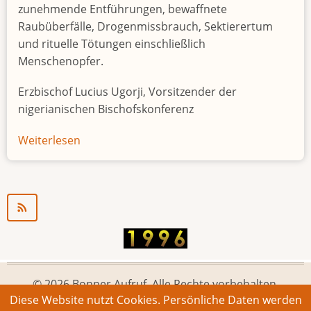
zunehmende Entführungen, bewaffnete
Raubüberfälle, Drogenmissbrauch, Sektierertum
und rituelle Tötungen einschließlich
Menschenopfer.
Erzbischof Lucius Ugorji, Vorsitzender der
nigerianischen Bischofskonferenz
Weiterlesen
über
Jugendarbeitslosigkeit
in
Nigeria
"Zeitbombe"
© 2026 Bonner Aufruf. Alle Rechte vorbehalten.
Diese Website nutzt Cookies. Persönliche Daten werden