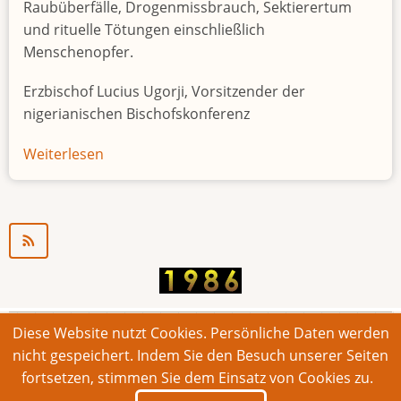
Raubüberfälle, Drogenmissbrauch, Sektierertum
und rituelle Tötungen einschließlich
Menschenopfer.
Erzbischof Lucius Ugorji, Vorsitzender der
nigerianischen Bischofskonferenz
Weiterlesen
über
Jugendarbeitslosigkeit
in
Nigeria
"Zeitbombe"
Diese Website nutzt Cookies. Persönliche Daten werden
© 2026 Bonner Aufruf. Alle Rechte vorbehalten.
nicht gespeichert. Indem Sie den Besuch unserer Seiten
fortsetzen, stimmen Sie dem Einsatz von Cookies zu.
Footer
Impressum
Kontakt
Intern