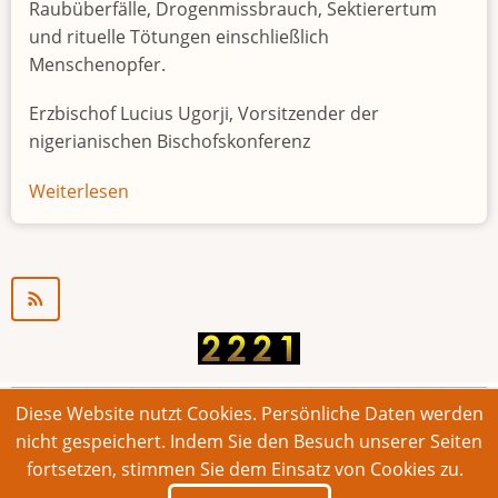
Raubüberfälle, Drogenmissbrauch, Sektierertum
und rituelle Tötungen einschließlich
Menschenopfer.
Erzbischof Lucius Ugorji, Vorsitzender der
nigerianischen Bischofskonferenz
Weiterlesen
über
Jugendarbeitslosigkeit
in
Nigeria
"Zeitbombe"
Diese Website nutzt Cookies. Persönliche Daten werden
© 2026 Bonner Aufruf. Alle Rechte vorbehalten.
nicht gespeichert. Indem Sie den Besuch unserer Seiten
fortsetzen, stimmen Sie dem Einsatz von Cookies zu.
Footer
Impressum
Kontakt
Intern