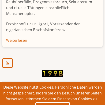
Raubüberfälle, Drogenmissbrauch, Sektierertum
und rituelle Tötungen einschließlich
Menschenopfer.
Erzbischof Lucius Ugorji, Vorsitzender der
nigerianischen Bischofskonferenz
Weiterlesen
über
Jugendarbeitslosigkeit
in
Nigeria
"Zeitbombe"
Diese Website nutzt Cookies. Persönliche Daten werden
© 2026 Bonner Aufruf. Alle Rechte vorbehalten.
nicht gespeichert. Indem Sie den Besuch unserer Seiten
fortsetzen, stimmen Sie dem Einsatz von Cookies zu.
Footer
Impressum
Kontakt
Intern