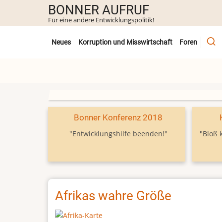
Direkt
BONNER AUFRUF
zum
Für eine andere Entwicklungspolitik!
Inhalt
Untermenü
Neues
Korruption und Misswirtschaft
Foren
Bonner Konferenz 2018
"Entwicklungshilfe beenden!"
"Bloß 
Afrikas wahre Größe