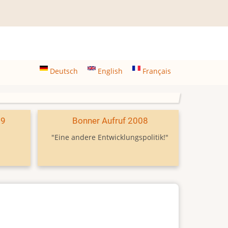
Deutsch
English
Français
09
Bonner Aufruf 2008
"Eine andere Entwicklungspolitik!"