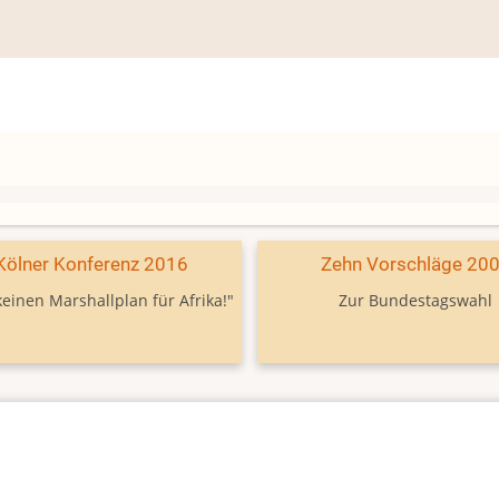
Kölner Konferenz 2016
Zehn Vorschläge 20
keinen Marshallplan für Afrika!"
Zur Bundestagswahl