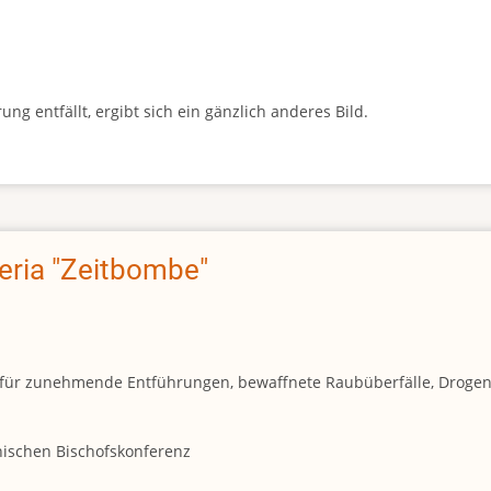
g entfällt, ergibt sich ein gänzlich anderes Bild.
geria "Zeitbombe"
und für zunehmende Entführungen, bewaffnete Raubüberfälle, Droge
anischen Bischofskonferenz