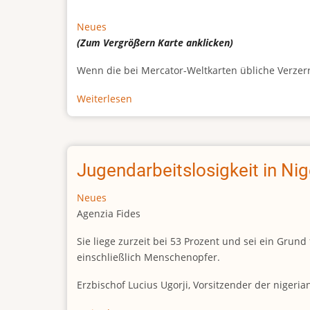
Neues
(Zum Vergrößern
Karte
anklicken)
Wenn die bei Mercator-Weltkarten übliche Verzerrun
Weiterlesen
über
Afrikas
wahre
Größe
Jugendarbeitslosigkeit in Ni
Neues
Agenzia Fides
Sie liege zurzeit bei 53 Prozent und sei ein Gr
einschließlich Menschenopfer.
Erzbischof Lucius Ugorji, Vorsitzender der nigeri