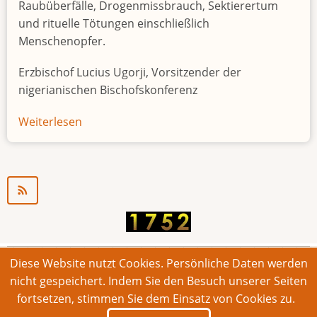
Raubüberfälle, Drogenmissbrauch, Sektierertum
und rituelle Tötungen einschließlich
Menschenopfer.
Erzbischof Lucius Ugorji, Vorsitzender der
nigerianischen Bischofskonferenz
Weiterlesen
über
Jugendarbeitslosigkeit
in
Nigeria
"Zeitbombe"
Diese Website nutzt Cookies. Persönliche Daten werden
© 2026 Bonner Aufruf. Alle Rechte vorbehalten.
nicht gespeichert. Indem Sie den Besuch unserer Seiten
fortsetzen, stimmen Sie dem Einsatz von Cookies zu.
Footer
Impressum
Kontakt
Intern