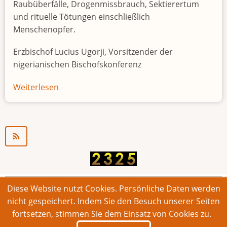
Raubüberfälle, Drogenmissbrauch, Sektierertum
und rituelle Tötungen einschließlich
Menschenopfer.
Erzbischof Lucius Ugorji, Vorsitzender der
nigerianischen Bischofskonferenz
Weiterlesen
über
Jugendarbeitslosigkeit
in
Nigeria
"Zeitbombe"
Diese Website nutzt Cookies. Persönliche Daten werden
© 2026 Bonner Aufruf. Alle Rechte vorbehalten.
nicht gespeichert. Indem Sie den Besuch unserer Seiten
fortsetzen, stimmen Sie dem Einsatz von Cookies zu.
Footer
Impressum
Kontakt
Intern