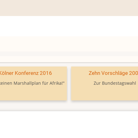
Kölner Konferenz 2016
Zehn Vorschläge 20
keinen Marshallplan für Afrika!"
Zur Bundestagswahl