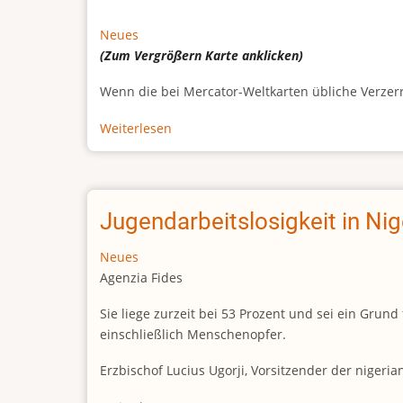
Neues
(Zum Vergrößern
Karte
anklicken)
Wenn die bei Mercator-Weltkarten übliche Verzerrun
Weiterlesen
über
Afrikas
wahre
Größe
Jugendarbeitslosigkeit in Ni
Neues
Agenzia Fides
Sie liege zurzeit bei 53 Prozent und sei ein Gr
einschließlich Menschenopfer.
Erzbischof Lucius Ugorji, Vorsitzender der nigeri