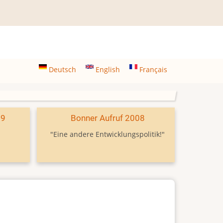
Deutsch
English
Français
09
Bonner Aufruf 2008
"Eine andere Entwicklungspolitik!"