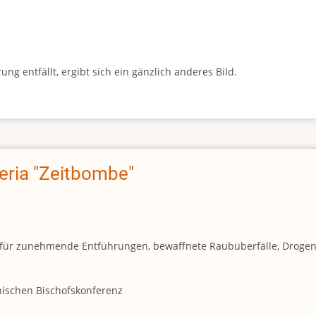
g entfällt, ergibt sich ein gänzlich anderes Bild.
geria "Zeitbombe"
und für zunehmende Entführungen, bewaffnete Raubüberfälle, Droge
anischen Bischofskonferenz