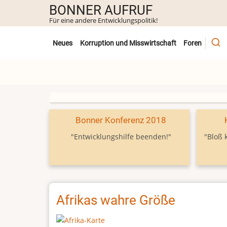
Direkt
BONNER AUFRUF
zum
Für eine andere Entwicklungspolitik!
Inhalt
Untermenü
Neues
Korruption und Misswirtschaft
Foren
Bonner Konferenz 2018
"Entwicklungshilfe beenden!"
"Bloß 
Afrikas wahre Größe