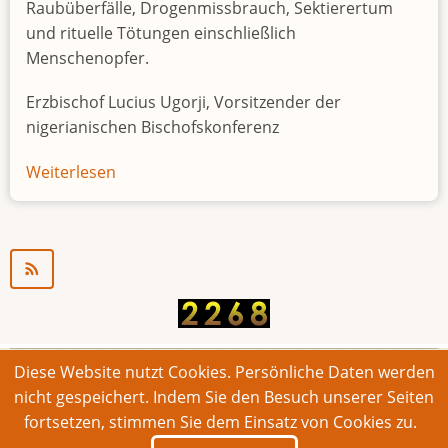
Raubüberfälle, Drogenmissbrauch, Sektierertum
und rituelle Tötungen einschließlich
Menschenopfer.
Erzbischof Lucius Ugorji, Vorsitzender der
nigerianischen Bischofskonferenz
Weiterlesen
über
Jugendarbeitslosigkeit
in
Nigeria
"Zeitbombe"
Diese Website nutzt Cookies. Persönliche Daten werden
© 2026 Bonner Aufruf. Alle Rechte vorbehalten.
nicht gespeichert. Indem Sie den Besuch unserer Seiten
fortsetzen, stimmen Sie dem Einsatz von Cookies zu.
Footer
Impressum
Kontakt
Intern