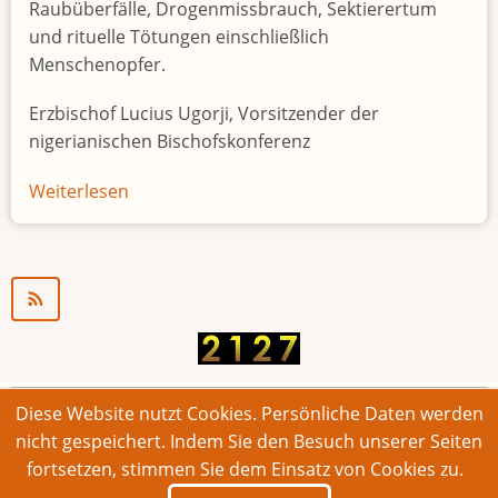
Raubüberfälle, Drogenmissbrauch, Sektierertum
und rituelle Tötungen einschließlich
Menschenopfer.
Erzbischof Lucius Ugorji, Vorsitzender der
nigerianischen Bischofskonferenz
Weiterlesen
über
Jugendarbeitslosigkeit
in
Nigeria
"Zeitbombe"
Diese Website nutzt Cookies. Persönliche Daten werden
© 2026 Bonner Aufruf. Alle Rechte vorbehalten.
nicht gespeichert. Indem Sie den Besuch unserer Seiten
fortsetzen, stimmen Sie dem Einsatz von Cookies zu.
Footer
Impressum
Kontakt
Intern