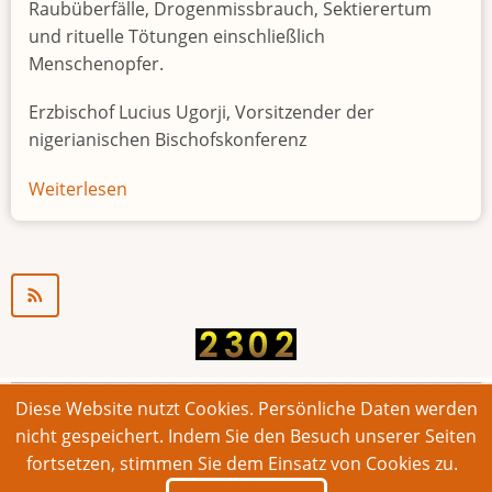
Raubüberfälle, Drogenmissbrauch, Sektierertum
und rituelle Tötungen einschließlich
Menschenopfer.
Erzbischof Lucius Ugorji, Vorsitzender der
nigerianischen Bischofskonferenz
Weiterlesen
über
Jugendarbeitslosigkeit
in
Nigeria
"Zeitbombe"
Diese Website nutzt Cookies. Persönliche Daten werden
© 2026 Bonner Aufruf. Alle Rechte vorbehalten.
nicht gespeichert. Indem Sie den Besuch unserer Seiten
fortsetzen, stimmen Sie dem Einsatz von Cookies zu.
Footer
Impressum
Kontakt
Intern