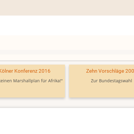
Kölner Konferenz 2016
Zehn Vorschläge 20
keinen Marshallplan für Afrika!"
Zur Bundestagswahl