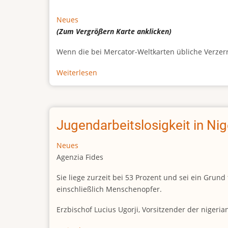
Neues
(Zum Vergrößern
Karte
anklicken)
Wenn die bei Mercator-Weltkarten übliche Verzerrun
Weiterlesen
über
Afrikas
wahre
Größe
Jugendarbeitslosigkeit in Ni
Neues
Agenzia Fides
Sie liege zurzeit bei 53 Prozent und sei ein Gr
einschließlich Menschenopfer.
Erzbischof Lucius Ugorji, Vorsitzender der nigeri