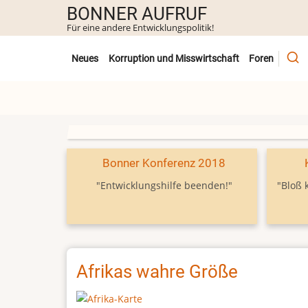
Direkt
BONNER AUFRUF
zum
Für eine andere Entwicklungspolitik!
Inhalt
Untermenü
Neues
Korruption und Misswirtschaft
Foren
Bonner Konferenz 2018
"Entwicklungshilfe beenden!"
"Bloß 
Afrikas wahre Größe