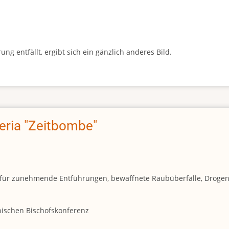
g entfällt, ergibt sich ein gänzlich anderes Bild.
geria "Zeitbombe"
und für zunehmende Entführungen, bewaffnete Raubüberfälle, Droge
anischen Bischofskonferenz