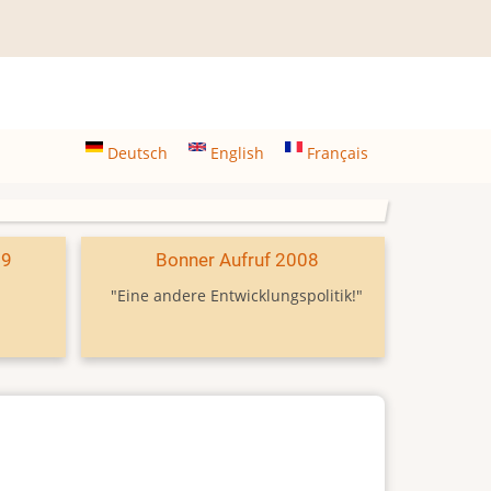
Deutsch
English
Français
09
Bonner Aufruf 2008
"Eine andere Entwicklungspolitik!"