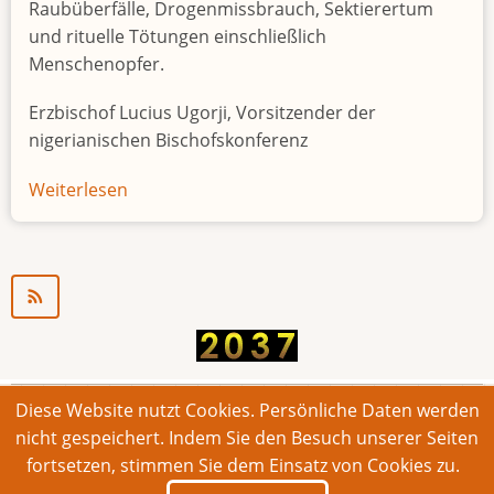
Raubüberfälle, Drogenmissbrauch, Sektierertum
und rituelle Tötungen einschließlich
Menschenopfer.
Erzbischof Lucius Ugorji, Vorsitzender der
nigerianischen Bischofskonferenz
Weiterlesen
über
Jugendarbeitslosigkeit
in
Nigeria
"Zeitbombe"
Diese Website nutzt Cookies. Persönliche Daten werden
© 2026 Bonner Aufruf. Alle Rechte vorbehalten.
nicht gespeichert. Indem Sie den Besuch unserer Seiten
fortsetzen, stimmen Sie dem Einsatz von Cookies zu.
Footer
Impressum
Kontakt
Intern