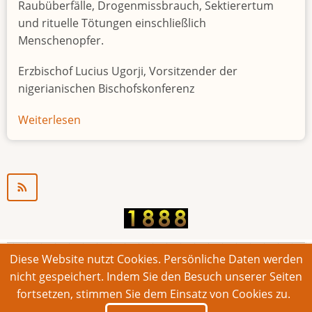
Raubüberfälle, Drogenmissbrauch, Sektierertum
und rituelle Tötungen einschließlich
Menschenopfer.
Erzbischof Lucius Ugorji, Vorsitzender der
nigerianischen Bischofskonferenz
Weiterlesen
über
Jugendarbeitslosigkeit
in
Nigeria
"Zeitbombe"
Diese Website nutzt Cookies. Persönliche Daten werden
© 2026 Bonner Aufruf. Alle Rechte vorbehalten.
nicht gespeichert. Indem Sie den Besuch unserer Seiten
fortsetzen, stimmen Sie dem Einsatz von Cookies zu.
Footer
Impressum
Kontakt
Intern