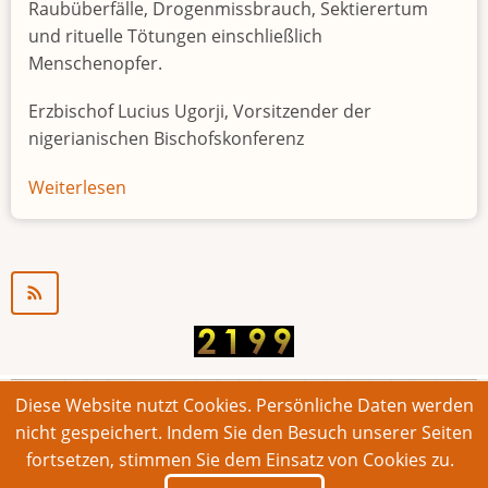
Raubüberfälle, Drogenmissbrauch, Sektierertum
und rituelle Tötungen einschließlich
Menschenopfer.
Erzbischof Lucius Ugorji, Vorsitzender der
nigerianischen Bischofskonferenz
Weiterlesen
über
Jugendarbeitslosigkeit
in
Nigeria
"Zeitbombe"
Diese Website nutzt Cookies. Persönliche Daten werden
© 2026 Bonner Aufruf. Alle Rechte vorbehalten.
nicht gespeichert. Indem Sie den Besuch unserer Seiten
fortsetzen, stimmen Sie dem Einsatz von Cookies zu.
Footer
Impressum
Kontakt
Intern