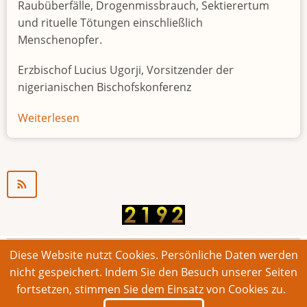
Raubüberfälle, Drogenmissbrauch, Sektierertum
und rituelle Tötungen einschließlich
Menschenopfer.
Erzbischof Lucius Ugorji, Vorsitzender der
nigerianischen Bischofskonferenz
Weiterlesen
über
Jugendarbeitslosigkeit
in
Nigeria
"Zeitbombe"
Diese Website nutzt Cookies. Persönliche Daten werden
© 2026 Bonner Aufruf. Alle Rechte vorbehalten.
nicht gespeichert. Indem Sie den Besuch unserer Seiten
fortsetzen, stimmen Sie dem Einsatz von Cookies zu.
Footer
Impressum
Kontakt
Intern