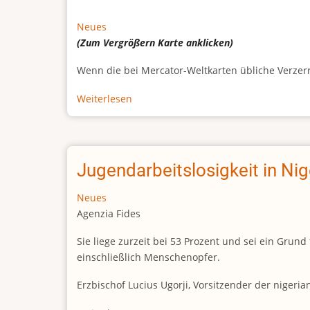
Neues
(Zum Vergrößern
Karte
anklicken)
Wenn die bei Mercator-Weltkarten übliche Verzerrun
Weiterlesen
über
Afrikas
wahre
Größe
Jugendarbeitslosigkeit in Ni
Neues
Agenzia Fides
Sie liege zurzeit bei 53 Prozent und sei ein Gr
einschließlich Menschenopfer.
Erzbischof Lucius Ugorji, Vorsitzender der nigeri