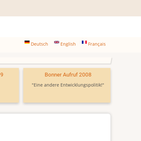
Deutsch
English
Français
09
Bonner Aufruf 2008
"Eine andere Entwicklungspolitik!"