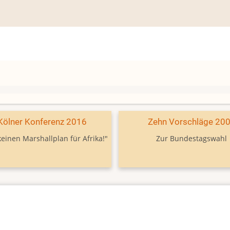
Kölner Konferenz 2016
Zehn Vorschläge 20
keinen Marshallplan für Afrika!"
Zur Bundestagswahl