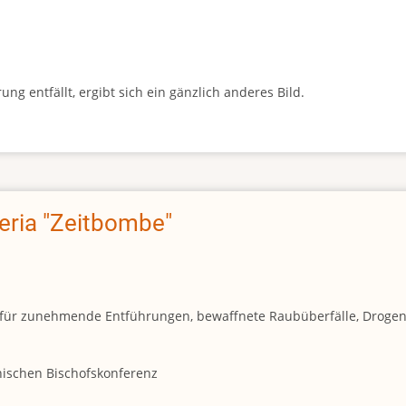
g entfällt, ergibt sich ein gänzlich anderes Bild.
geria "Zeitbombe"
und für zunehmende Entführungen, bewaffnete Raubüberfälle, Droge
anischen Bischofskonferenz