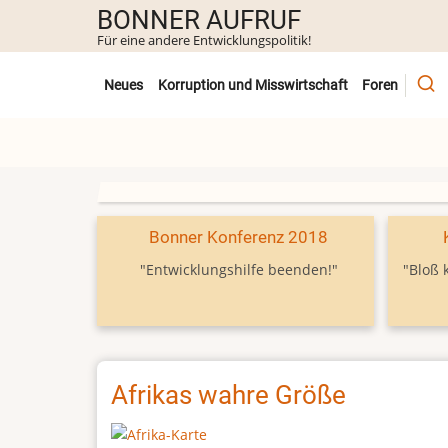
Direkt
BONNER AUFRUF
zum
Für eine andere Entwicklungspolitik!
Inhalt
Untermenü
Neues
Korruption und Misswirtschaft
Foren
Bonner Konferenz 2018
"Entwicklungshilfe beenden!"
"Bloß 
Afrikas wahre Größe