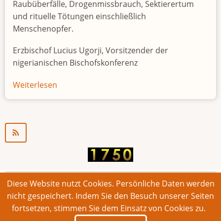
Raubüberfälle, Drogenmissbrauch, Sektierertum
und rituelle Tötungen einschließlich
Menschenopfer.
Erzbischof Lucius Ugorji, Vorsitzender der
nigerianischen Bischofskonferenz
Weiterlesen
über
Jugendarbeitslosigkeit
in
Nigeria
"Zeitbombe"
Diese Website nutzt Cookies. Persönliche Daten werden
© 2026 Bonner Aufruf. Alle Rechte vorbehalten.
nicht gespeichert. Indem Sie den Besuch unserer Seiten
fortsetzen, stimmen Sie dem Einsatz von Cookies zu.
Footer
Impressum
Kontakt
Intern