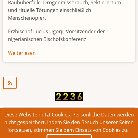
Raubüberfälle, Drogenmissbrauch, Sektierertum
und rituelle Tötungen einschließlich
Menschenopfer.
Erzbischof Lucius Ugorji, Vorsitzender der
nigerianischen Bischofskonferenz
Weiterlesen
über
Jugendarbeitslosigkeit
in
Nigeria
"Zeitbombe"
Diese Website nutzt Cookies. Persönliche Daten werden
© 2026 Bonner Aufruf. Alle Rechte vorbehalten.
nicht gespeichert. Indem Sie den Besuch unserer Seiten
fortsetzen, stimmen Sie dem Einsatz von Cookies zu.
Footer
Impressum
Kontakt
Intern