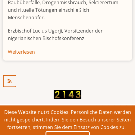
Raubüberfälle, Drogenmissbrauch, Sektierertum
und rituelle Tötungen einschließlich
Menschenopfer.
Erzbischof Lucius Ugorji, Vorsitzender der
nigerianischen Bischofskonferenz
Weiterlesen
über
Jugendarbeitslosigkeit
in
Nigeria
"Zeitbombe"
Diese Website nutzt Cookies. Persönliche Daten werden
© 2026 Bonner Aufruf. Alle Rechte vorbehalten.
nicht gespeichert. Indem Sie den Besuch unserer Seiten
fortsetzen, stimmen Sie dem Einsatz von Cookies zu.
Footer
Impressum
Kontakt
Intern