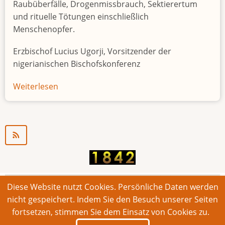
Raubüberfälle, Drogenmissbrauch, Sektierertum
und rituelle Tötungen einschließlich
Menschenopfer.
Erzbischof Lucius Ugorji, Vorsitzender der
nigerianischen Bischofskonferenz
Weiterlesen
über
Jugendarbeitslosigkeit
in
Nigeria
"Zeitbombe"
Diese Website nutzt Cookies. Persönliche Daten werden
© 2026 Bonner Aufruf. Alle Rechte vorbehalten.
nicht gespeichert. Indem Sie den Besuch unserer Seiten
fortsetzen, stimmen Sie dem Einsatz von Cookies zu.
Footer
Impressum
Kontakt
Intern