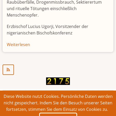
Raubüberfälle, Drogenmissbrauch, Sektierertum
und rituelle Tötungen einschließlich
Menschenopfer.
Erzbischof Lucius Ugorji, Vorsitzender der
nigerianischen Bischofskonferenz
Weiterlesen
über
Jugendarbeitslosigkeit
in
Nigeria
"Zeitbombe"
Diese Website nutzt Cookies. Persönliche Daten werden
© 2026 Bonner Aufruf. Alle Rechte vorbehalten.
nicht gespeichert. Indem Sie den Besuch unserer Seiten
fortsetzen, stimmen Sie dem Einsatz von Cookies zu.
Footer
Impressum
Kontakt
Intern