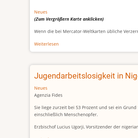
Neues
(Zum Vergrößern
Karte
anklicken)
Wenn die bei Mercator-Weltkarten übliche Verzerrun
Weiterlesen
über
Afrikas
wahre
Größe
Jugendarbeitslosigkeit in Ni
Neues
Agenzia Fides
Sie liege zurzeit bei 53 Prozent und sei ein Gr
einschließlich Menschenopfer.
Erzbischof Lucius Ugorji, Vorsitzender der nigeri