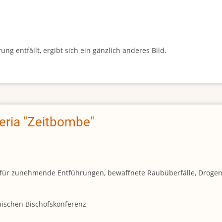
g entfällt, ergibt sich ein gänzlich anderes Bild.
geria "Zeitbombe"
und für zunehmende Entführungen, bewaffnete Raubüberfälle, Droge
anischen Bischofskonferenz