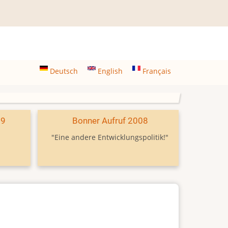
Deutsch
English
Français
09
Bonner Aufruf 2008
"Eine andere Entwicklungspolitik!"