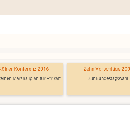
Kölner Konferenz 2016
Zehn Vorschläge 20
keinen Marshallplan für Afrika!"
Zur Bundestagswahl