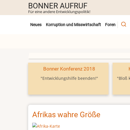
Direkt
BONNER AUFRUF
zum
Für eine andere Entwicklungspolitik!
Inhalt
Untermenü
Neues
Korruption und Misswirtschaft
Foren
Bonner Konferenz 2018
"Entwicklungshilfe beenden!"
"Bloß 
Afrikas wahre Größe