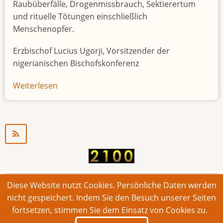
Raubüberfälle, Drogenmissbrauch, Sektierertum
und rituelle Tötungen einschließlich
Menschenopfer.
Erzbischof Lucius Ugorji, Vorsitzender der
nigerianischen Bischofskonferenz
Weiterlesen
über
Jugendarbeitslosigkeit
in
Nigeria
"Zeitbombe"
Diese Website nutzt Cookies. Persönliche Daten werden
© 2026 Bonner Aufruf. Alle Rechte vorbehalten.
nicht gespeichert. Indem Sie den Besuch unserer Seiten
fortsetzen, stimmen Sie dem Einsatz von Cookies zu.
Footer
Impressum
Kontakt
Intern