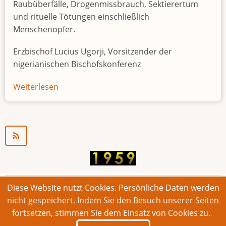
Raubüberfälle, Drogenmissbrauch, Sektierertum
und rituelle Tötungen einschließlich
Menschenopfer.
Erzbischof Lucius Ugorji, Vorsitzender der
nigerianischen Bischofskonferenz
Weiterlesen
über
Jugendarbeitslosigkeit
in
Nigeria
"Zeitbombe"
Diese Website nutzt Cookies. Persönliche Daten werden
© 2026 Bonner Aufruf. Alle Rechte vorbehalten.
nicht gespeichert. Indem Sie den Besuch unserer Seiten
fortsetzen, stimmen Sie dem Einsatz von Cookies zu.
Footer
Impressum
Kontakt
Intern