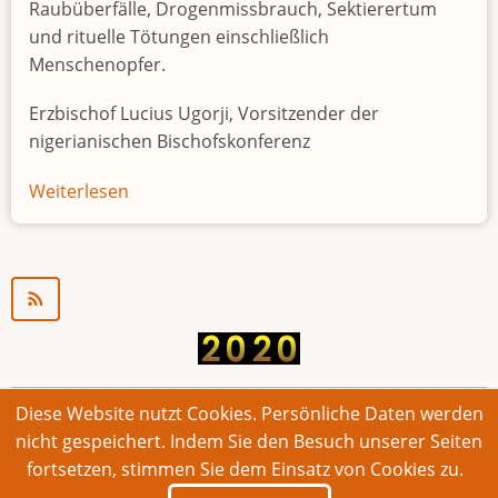
Raubüberfälle, Drogenmissbrauch, Sektierertum
und rituelle Tötungen einschließlich
Menschenopfer.
Erzbischof Lucius Ugorji, Vorsitzender der
nigerianischen Bischofskonferenz
Weiterlesen
über
Jugendarbeitslosigkeit
in
Nigeria
"Zeitbombe"
Diese Website nutzt Cookies. Persönliche Daten werden
© 2026 Bonner Aufruf. Alle Rechte vorbehalten.
nicht gespeichert. Indem Sie den Besuch unserer Seiten
fortsetzen, stimmen Sie dem Einsatz von Cookies zu.
Footer
Impressum
Kontakt
Intern