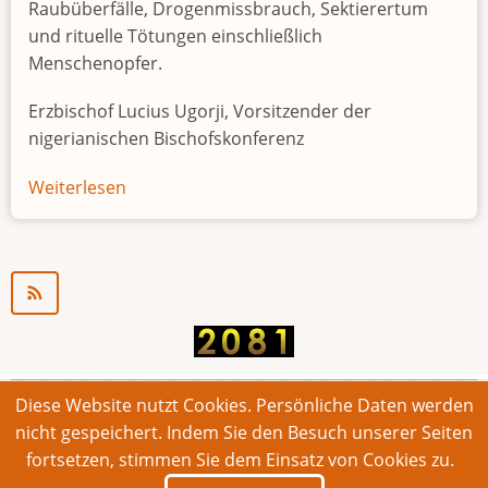
Raubüberfälle, Drogenmissbrauch, Sektierertum
und rituelle Tötungen einschließlich
Menschenopfer.
Erzbischof Lucius Ugorji, Vorsitzender der
nigerianischen Bischofskonferenz
Weiterlesen
über
Jugendarbeitslosigkeit
in
Nigeria
"Zeitbombe"
Diese Website nutzt Cookies. Persönliche Daten werden
© 2026 Bonner Aufruf. Alle Rechte vorbehalten.
nicht gespeichert. Indem Sie den Besuch unserer Seiten
fortsetzen, stimmen Sie dem Einsatz von Cookies zu.
Footer
Impressum
Kontakt
Intern