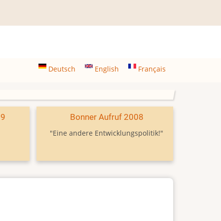
Deutsch
English
Français
09
Bonner Aufruf 2008
"Eine andere Entwicklungspolitik!"