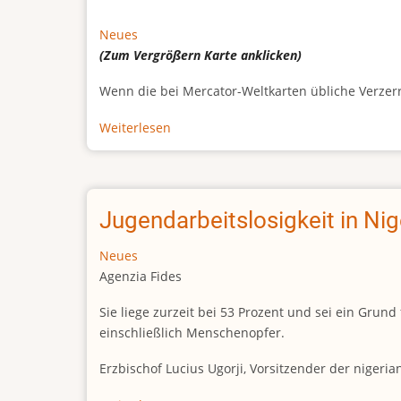
Neues
(Zum Vergrößern
Karte
anklicken)
Wenn die bei Mercator-Weltkarten übliche Verzerrun
Weiterlesen
über
Afrikas
wahre
Größe
Jugendarbeitslosigkeit in Ni
Neues
Agenzia Fides
Sie liege zurzeit bei 53 Prozent und sei ein Gr
einschließlich Menschenopfer.
Erzbischof Lucius Ugorji, Vorsitzender der nigeri