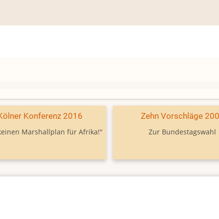
Kölner Konferenz 2016
Zehn Vorschläge 20
keinen Marshallplan für Afrika!"
Zur Bundestagswahl