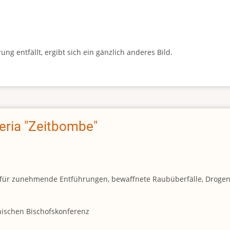
g entfällt, ergibt sich ein gänzlich anderes Bild.
geria "Zeitbombe"
und für zunehmende Entführungen, bewaffnete Raubüberfälle, Droge
anischen Bischofskonferenz