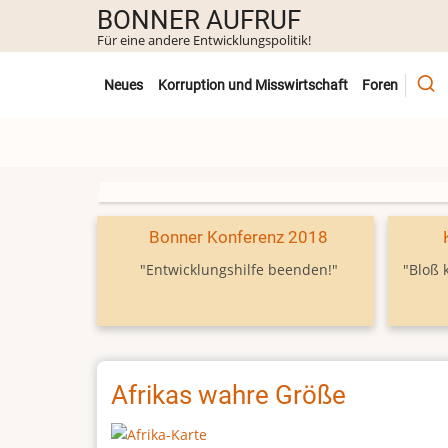
Direkt
BONNER AUFRUF
zum
Für eine andere Entwicklungspolitik!
Inhalt
Untermenü
Neues
Korruption und Misswirtschaft
Foren
Bonner Konferenz 2018
"Entwicklungshilfe beenden!"
"Bloß 
Afrikas wahre Größe