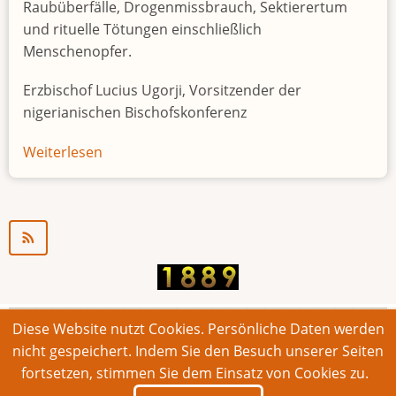
Raubüberfälle, Drogenmissbrauch, Sektierertum
und rituelle Tötungen einschließlich
Menschenopfer.
Erzbischof Lucius Ugorji, Vorsitzender der
nigerianischen Bischofskonferenz
Weiterlesen
über
Jugendarbeitslosigkeit
in
Nigeria
"Zeitbombe"
Diese Website nutzt Cookies. Persönliche Daten werden
© 2026 Bonner Aufruf. Alle Rechte vorbehalten.
nicht gespeichert. Indem Sie den Besuch unserer Seiten
fortsetzen, stimmen Sie dem Einsatz von Cookies zu.
Footer
Impressum
Kontakt
Intern