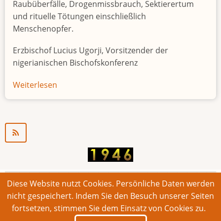
Raubüberfälle, Drogenmissbrauch, Sektierertum
und rituelle Tötungen einschließlich
Menschenopfer.
Erzbischof Lucius Ugorji, Vorsitzender der
nigerianischen Bischofskonferenz
Weiterlesen
über
Jugendarbeitslosigkeit
in
Nigeria
"Zeitbombe"
Diese Website nutzt Cookies. Persönliche Daten werden
© 2026 Bonner Aufruf. Alle Rechte vorbehalten.
nicht gespeichert. Indem Sie den Besuch unserer Seiten
fortsetzen, stimmen Sie dem Einsatz von Cookies zu.
Footer
Impressum
Kontakt
Intern