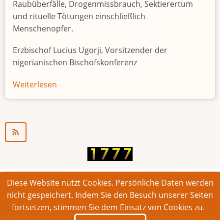
Raubüberfälle, Drogenmissbrauch, Sektierertum
und rituelle Tötungen einschließlich
Menschenopfer.
Erzbischof Lucius Ugorji, Vorsitzender der
nigerianischen Bischofskonferenz
Weiterlesen
über
Jugendarbeitslosigkeit
in
Nigeria
"Zeitbombe"
Diese Website nutzt Cookies. Persönliche Daten werden
© 2026 Bonner Aufruf. Alle Rechte vorbehalten.
nicht gespeichert. Indem Sie den Besuch unserer Seiten
fortsetzen, stimmen Sie dem Einsatz von Cookies zu.
Footer
Impressum
Kontakt
Intern