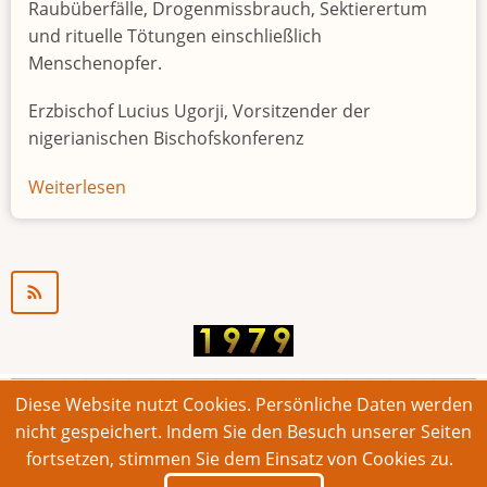
Raubüberfälle, Drogenmissbrauch, Sektierertum
und rituelle Tötungen einschließlich
Menschenopfer.
Erzbischof Lucius Ugorji, Vorsitzender der
nigerianischen Bischofskonferenz
Weiterlesen
über
Jugendarbeitslosigkeit
in
Nigeria
"Zeitbombe"
Diese Website nutzt Cookies. Persönliche Daten werden
© 2026 Bonner Aufruf. Alle Rechte vorbehalten.
nicht gespeichert. Indem Sie den Besuch unserer Seiten
fortsetzen, stimmen Sie dem Einsatz von Cookies zu.
Footer
Impressum
Kontakt
Intern