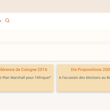
s
férence de Cologne 2016
Dix Propositions 20
e Plan Marshall pour l'Afrique!"
A l'occasion des élections au 