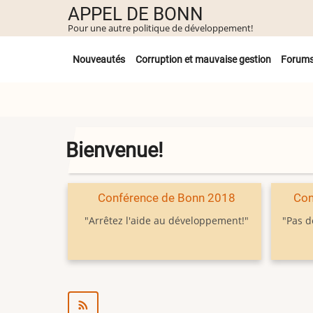
Aller
APPEL DE BONN
au
Pour une autre politique de développement!
contenu
Untermenü
principal
Nouveautés
Corruption et mauvaise gestion
Forum
Bienvenue!
Conférence de Bonn 2018
Con
"Arrêtez l'aide au développement!"
"Pas d