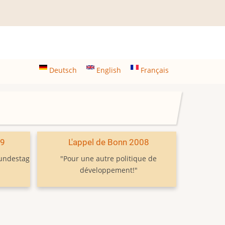
Deutsch
English
Français
09
L'appel de Bonn 2008
Bundestag
"Pour une autre politique de
développement!"