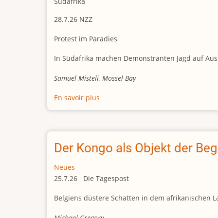
Südafrika
28.7.26 NZZ
Protest im Paradies
In Südafrika machen Demonstranten Jagd auf Auslän
Samuel Misteli, Mossel Bay
En savoir plus
sur
Protest
im
Paradies
Der Kongo als Objekt der Beg
Neues
25.7.26 Die Tagespost
Belgiens düstere Schatten in dem afrikanischen L
Michael Gregory