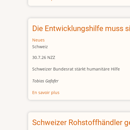
Drei
Jahre
Militärjunta:
Niger
Die Entwicklungshilfe muss s
bleibt
instabil
Neues
Schweiz
30.7.26 NZZ
Schweizer Bundesrat stärkt humanitäre Hilfe
Tobias Gafafer
En savoir plus
sur
Die
Entwicklungshilfe
muss
sich
Schweizer Rohstoffhändler ge
fokussieren