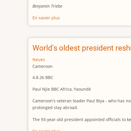
Benjamin Triebe
En savoir plus
sur
Powerplay
im
Kongo
World's oldest president res
Neues
Cameroon
4.8.26 BBC
Paul Njie BBC Africa, Yaoundé
Cameroon's veteran leader Paul Biya - who has not
prolonged stay abroad.
The 93-year-old president appointed officials to k