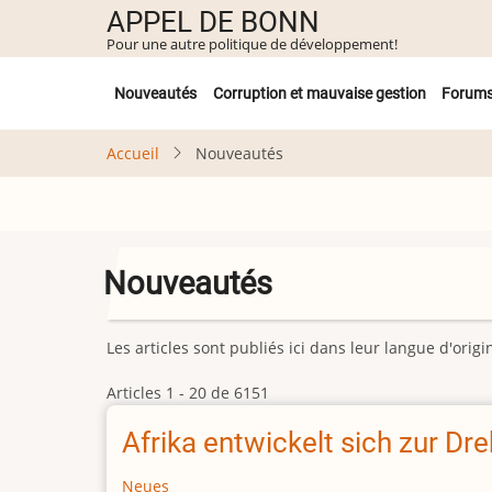
Aller
APPEL DE BONN
au
Pour une autre politique de développement!
contenu
Untermenü
principal
Nouveautés
Corruption et mauvaise gestion
Forum
Accueil
Nouveautés
Nouveautés
Les articles sont publiés ici dans leur langue d'ori
Articles 1 - 20 de 6151
Afrika entwickelt sich zur D
Neues