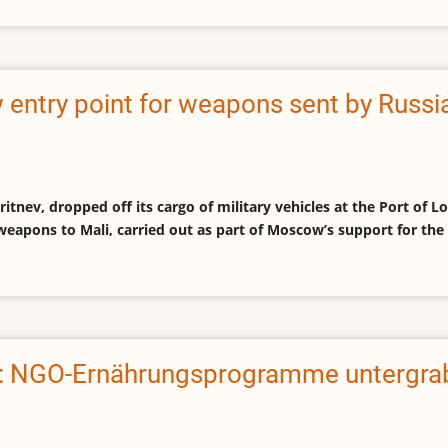
ntry point for weapons sent by Russia
tnev, dropped off its cargo of military vehicles at the Port of Lom
weapons to Mali, carried out as part of Moscow’s support for t
: NGO-Ernährungsprogramme untergrabe