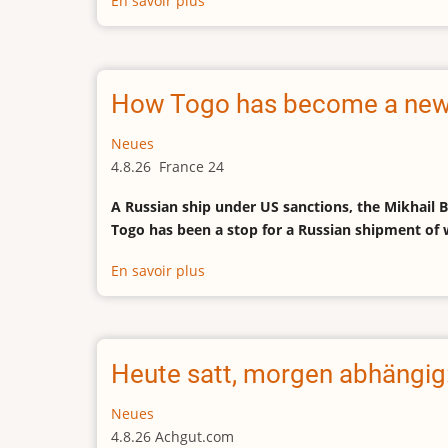
En savoir plus
sur
World's
oldest
president
reshuffles
How Togo has become a new e
army
as
Neues
his
4.8.26 France 24
absence
A Russian ship under US sanctions, the Mikhail Bri
stokes
Togo has been a stop for a Russian shipment of 
unease
En savoir plus
sur
How
Togo
has
become
Heute satt, morgen abhängig
a
new
Neues
entry
4.8.26 Achgut.com