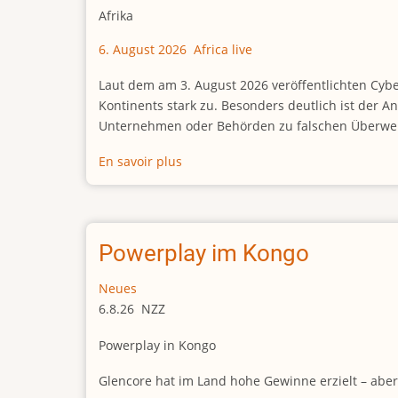
Afrika
6. August 2026 Africa live
Laut dem am 3. August 2026 veröffentlichten Cybe
Kontinents stark zu. Besonders deutlich ist der
Unternehmen oder Behörden zu falschen Überwei
En savoir plus
sur
Afrika
entwickelt
sich
zur
Powerplay im Kongo
Drehscheibe
für
Neues
betrügerische
6.8.26 NZZ
Überweisungen
Powerplay in Kongo
Glencore hat im Land hohe Gewinne erzielt – abe