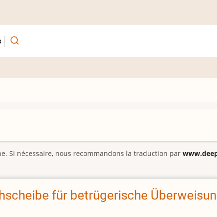
s
gine. Si nécessaire, nous recommandons la traduction par
www.deepl
rehscheibe für betrügerische Überweisu