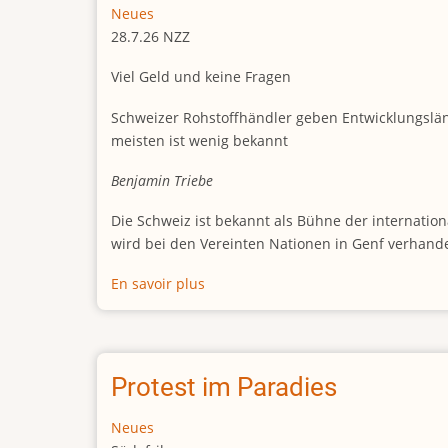
Neues
28.7.26 NZZ
Viel Geld und keine Fragen
Schweizer Rohstoffhändler geben Entwicklungsländ
meisten ist wenig bekannt
Benjamin Triebe
Die Schweiz ist bekannt als Bühne der internation
wird bei den Vereinten Nationen in Genf verhand
En savoir plus
sur
Schweizer
Rohstoffhändler
geben
Entwicklungsländern
Protest im Paradies
Kredite
in
Neues
Milliardenhöhe