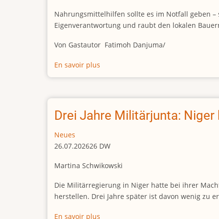
point
Nahrungsmittelhilfen sollte es im Notfall geben –
for
Eigenverantwortung und raubt den lokalen Bauern
weapons
sent
Von Gastautor Fatimoh Danjuma/
by
Russia
En savoir plus
sur
to
Heute
Mali
satt,
morgen
abhängig:
Drei Jahre Militärjunta: Niger 
NGO-
Ernährungsprogramme
Neues
untergraben
26.07.202626 DW
die
Martina Schwikowski
Selbsthilfe
Die Militärregierung in Niger hatte bei ihrer Ma
herstellen. Drei Jahre später ist davon wenig zu 
En savoir plus
sur