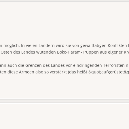
en möglich. In vielen Ländern wird sie von gewalttätigen Konflikte
im Osten des Landes wütenden Boko-Haram-Truppen aus eigener Kra
nn auch die Grenzen des Landes vor eindringenden Terroristen nich
en diese Armeen also so verstärkt (das heißt &quot;aufgerüstet&qu