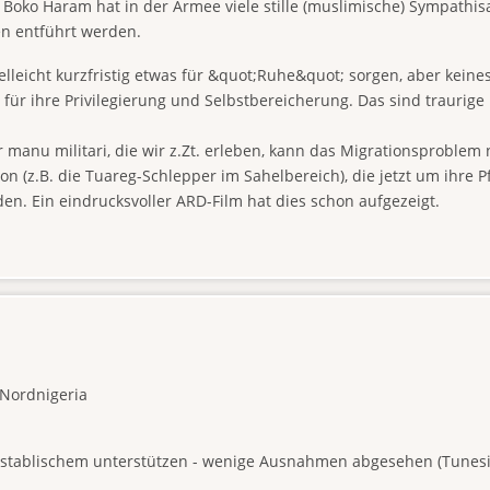
: Boko Haram hat in der Armee viele stille (muslimische) Sympathi
en entführt werden.
elleicht kurzfristig etwas für &quot;Ruhe&quot; sorgen, aber keine
 für ihre Privilegierung und Selbstbereicherung. Das sind traurige 
anu militari, die wir z.Zt. erleben, kann das Migrationsproblem n
ion (z.B. die Tuareg-Schlepper im Sahelbereich), die jetzt um ihr
en. Ein eindrucksvoller ARD-Film hat dies schon aufgezeigt.
,Nordnigeria
k establischem unterstützen - wenige Ausnahmen abgesehen (Tunesie