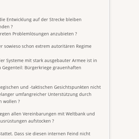
die Entwicklung auf der Strecke bleiben
inden ?
kreten Problemlösungen anzubieten ?
der sowieso schon extrem autoritären Regime
iler Systeme mit stark ausgebauter Armee ist in
m Gegenteil: Bürgerkriege grauenhaften
tegischen und -taktischen Gesichtspunkten nicht
ntelanger umfangreicher Unterstützung durch
 wollen ?
ntgegen allen Vereinbarungen mit Weltbank und
Ausrüstungen aufstocken ?
attet. Dass sie diesen internen Feind nicht