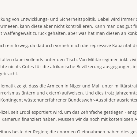
ickung von Entwicklungs- und Sicherheitspolitik. Dabei wird immer 
 Armeeen, kann diese aber nicht kontrollieren. Kann man das gut f
t Waffengewalt zurück gehalten, aber was hat man diesen an kon
ich ein Irrweg, da dadurch vornehmlich die repressive Kapazität 
fallen dabei vollends unter den Tisch. Von Militärregimen inkl. ziv
hte nichts Gutes für die afrikanische Bevölkerung ausgegangen, i
gebracht.
ematik zeigt, dass die Armeen in Niger und Mali unter militärstra
errorismus (intern und extern) aufweisen. Und dies trotz jahrzeh
n Kontingent wüstenunerfahrener Bundeswehr-Ausbilder ausrichten
izei, seit Erdöl exportiert wird, um das Zehnfache gestiegen - e
ch Kamerun finanziert haben. Müssen wir da noch mit kostenlosen 
eitaus beste der Region; die enormen Öleinnahmen haben dies gest