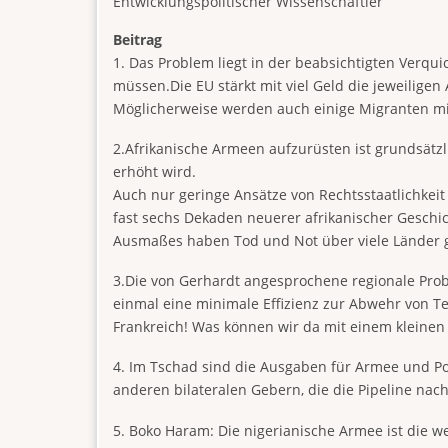
Entwicklungspolitischer Wissenschaftler
Beitrag
1. Das Problem liegt in der beabsichtigten Verqu
müssen.Die EU stärkt mit viel Geld die jeweiligen
Möglicherweise werden auch einige Migranten mi
2.Afrikanische Armeen aufzurüsten ist grundsätzl
erhöht wird.
Auch nur geringe Ansätze von Rechtsstaatlichkeit 
fast sechs Dekaden neuerer afrikanischer Geschic
Ausmaßes haben Tod und Not über viele Länder 
3.Die von Gerhardt angesprochene regionale Probl
einmal eine minimale Effizienz zur Abwehr von T
Frankreich! Was können wir da mit einem kleine
4. Im Tschad sind die Ausgaben für Armee und Pol
anderen bilateralen Gebern, die die Pipeline na
5. Boko Haram: Die nigerianische Armee ist die w