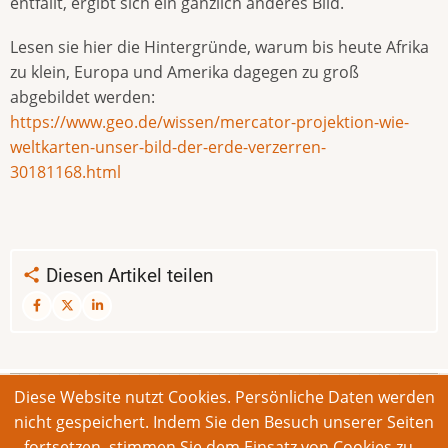
entfällt, ergibt sich ein gänzlich anderes Bild.
Lesen sie hier die Hintergründe, warum bis heute Afrika
zu klein, Europa und Amerika dagegen zu groß
abgebildet werden:
https://www.geo.de/wissen/mercator-projektion-wie-
weltkarten-unser-bild-der-erde-verzerren-
30181168.html
Diesen Artikel teilen
Diese Website nutzt Cookies. Persönliche Daten werden
© 2026 Bonner Aufruf. Alle Rechte vorbehalten.
nicht gespeichert. Indem Sie den Besuch unserer Seiten
fortsetzen, stimmen Sie dem Einsatz von Cookies zu.