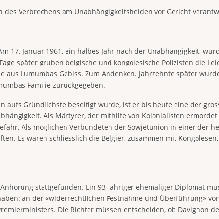
en des Verbrechens am Unabhängigkeitshelden vor Gericht verant
. Am 17. Januar 1961, ein halbes Jahr nach der Unabhängigkeit, wu
ge später gruben belgische und kongolesische Polizisten die Leich
ähne aus Lumumbas Gebiss. Zum Andenken. Jahrzehnte später wurde
umumbas Familie zurückgegeben.
aufs Gründlichste beseitigt wurde, ist er bis heute eine der gross
bhängigkeit. Als Märtyrer, der mithilfe von Kolonialisten ermordet
ahr. Als möglichen Verbündeten der Sowjetunion in einer der hei
en. Es waren schliesslich die Belgier, zusammen mit Kongolesen, 
e Anhörung stattgefunden. Ein 93-jähriger ehemaliger Diplomat mu
zu haben: an der «widerrechtlichen Festnahme und Überführung» v
emierministers. Die Richter müssen entscheiden, ob Davignon de