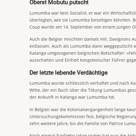
Oberst Mobutu putscht
Lumumba war kein Sozialist, er war ein Wirtschafts
überlegten, wie sie Lumumba beseitigen könnten. Be
Coup wurde am 14. September von einem jungen Ober
Auch die Belgier mischten damals mit. ­Davignons 
entlassen. Auch als Lumumba dann weggeputscht wor
Katanga umgezogenen belgischen Botschafter: «Feh
ausschalten und Einheit kongolesischer Führer gege
Der letzte lebende Verdächtige
Lumumba wurde schliesslich verhaftet und nach Kata
Witte, der ein Buch über die Tötung Lumumbas gesc
der Ankunft in Katanga war Lumumba tot.
In Belgien war die Kolonialvergangenheit lange kaum
Untersuchungskommission fest, belgische Regierun
zehn weitere Jahre, bis die Familie von Patrice Lumu
Noch einmal fünfzehn Jahre später hat nun die Anhö