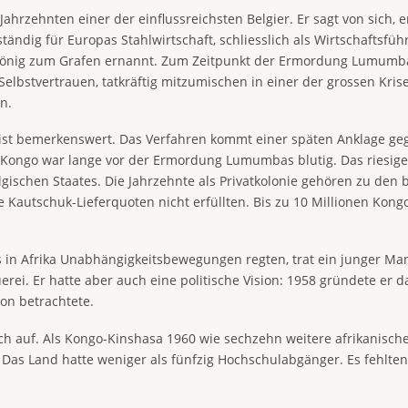
ahrzehnten einer der einflussreichsten Belgier. Er sagt von sich, e
ändig für Europas Stahlwirtschaft, schliesslich als Wirtschaftsfüh
nig zum Grafen ernannt. Zum Zeitpunkt der Ermordung Lumumbas 
 Selbstvertrauen, tatkräftig mitzumischen in einer der grossen Kr
n.
 ist bemerkenswert. Das Verfahren kommt einer späten Anklage ge
in Kongo war lange vor der Ermordung Lumumbas blutig. Das riesige
lgischen Staates. Die Jahrzehnte als Privatkolonie gehören zu den
Kautschuk-Lieferquoten nicht erfüllten. Bis zu 10 Millionen Kongo
ts in Afrika Unabhängigkeitsbewegungen regten, trat ein junger Mann
rei. Er hatte aber auch eine politische Vision: 1958 gründete er 
ion betrachtete.
h auf. Als Kongo-Kinshasa 1960 wie sechzehn weitere afrikanische
Das Land hatte weniger als fünfzig Hochschulabgänger. Es fehlten