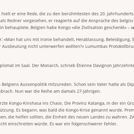
elt er eine Rede, die zu den berühmtesten des 20. Jahrhunderts g
ls Redner vorgesehen, er reagierte auf die Ansprache des belgisc
in behauptete, Belgien habe Kongo «die Zivilisation geschenkt» –
er: «Man hat uns mit Ironie behandelt, Herablassung, Beleidigung,
er Ausbeutung nicht unterwerfen wollten?» Lumumbas Protokollbruc
lomat im Saal. Der Monarch, schrieb Étienne Davignon Jahrzehnte s
 Belgiens Aussenpolitik mitzureden. Schon sein Vater hatte als Dip
usbrach. Nun war die Reihe am damals 27-Jährigen.
zte Kongo-Kinshasa ins Chaos. Die Provinz Katanga, in der ein Gro
rstützung. Es begann, was bald die Kongo-Krise genannt wurde. Pr
n, die helfen sollten, die Einheit des neuen Landes zu wahren. 
nicht einschreiten würde. Es war ein folgenschwerer Fehler.