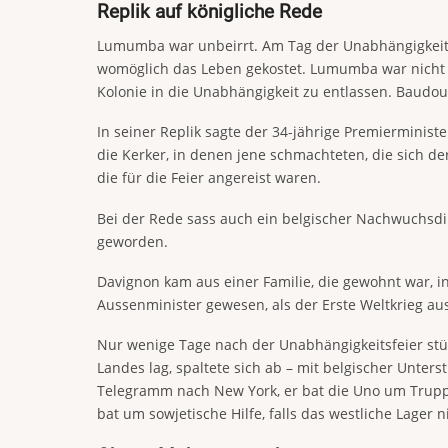
Replik auf königliche Rede
Lumumba war unbeirrt. Am Tag der Unabhängigkeit hi
womöglich das Leben gekostet. Lumumba war nicht a
Kolonie in die Unabhängigkeit zu entlassen. Baudou
In seiner Replik sagte der 34-jährige Premierminist
die Kerker, in denen jene schmachteten, die sich d
die für die Feier angereist waren.
Bei der Rede sass auch ein belgischer Nachwuchsdip
geworden.
Davignon kam aus einer Familie, die gewohnt war, in
Aussenminister gewesen, als der Erste Weltkrieg a
Nur wenige Tage nach der Unabhängigkeitsfeier stür
Landes lag, spaltete sich ab – mit belgischer Unte
Telegramm nach New York, er bat die Uno um Truppe
bat um sowjetische Hilfe, falls das westliche Lager 