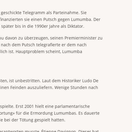
 geschickte Telegramm als Parteinahme. Sie
h finanzierten sie einen Putsch gegen Lumumba. Der
ter bis in die 1990er Jahre als Diktator.
ubu davon zu überzeugen, seinen Premierminister zu
 nach dem Putsch telegrafierte er dem nach
lich ist. Hauptproblem scheint, Lumumba
en, ist unbestritten. Laut dem Historiker Ludo De
einen Feinden auszuliefern. Wenige Stunden nach
spielte. Erst 2001 hielt eine parlamentarische
wortung» für die Ermordung Lumumbas. Es dauerte
le bei der Tötung gespielt hatten.
verantworten musste, Étienne Davignon. Dieser hat