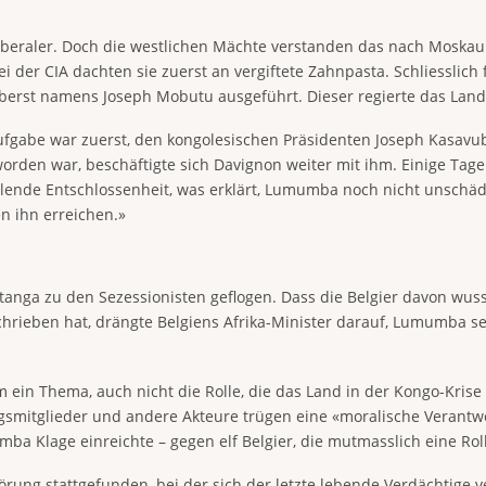
liberaler. Doch die westlichen Mächte verstanden das nach Moskau
i der CIA dachten sie zuerst an vergiftete Zahnpasta. Schliesslic
st namens Joseph Mobutu ausgeführt. Dieser regierte das Land spä
Aufgabe war zuerst, den kongolesischen Präsidenten Joseph Kasav
den war, beschäftigte sich Davignon weiter mit ihm. Einige Tage
lende Entschlossenheit, was erklärt, Lumumba noch nicht unschäd
n ihn erreichen.»
nga zu den Sezessionisten geflogen. Dass die Belgier davon wusst
hrieben hat, drängte Belgiens Afrika-Minister darauf, Lumumba s
 ein Thema, auch nicht die Rolle, die das Land in der Kongo-Krise 
gsmitglieder und andere Akteure trügen eine «moralische Verant
mba Klage einreichte – gegen elf Belgier, die mutmasslich eine Rol
rung stattgefunden, bei der sich der letzte lebende Verdächtige 