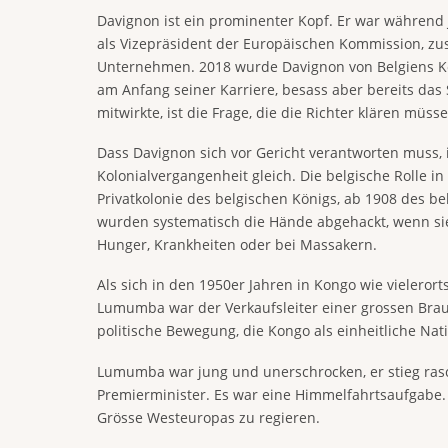
Davignon ist ein prominenter Kopf. Er war während J
als Vizepräsident der Europäischen Kommission, zust
Unternehmen. 2018 wurde Davignon von Belgiens Kö
am Anfang seiner Karriere, besass aber bereits das
mitwirkte, ist die Frage, die die Richter klären müsse
Dass Davignon sich vor Gericht verantworten muss,
Kolonialvergangenheit gleich. Die belgische Rolle 
Privatkolonie des belgischen Königs, ab 1908 des be
wurden systematisch die Hände abgehackt, wenn sie 
Hunger, Krankheiten oder bei Massakern.
Als sich in den 1950er Jahren in Kongo wie vieleror
Lumumba war der Verkaufsleiter einer grossen Braue
politische Bewegung, die Kongo als einheitliche Nat
Lumumba war jung und unerschrocken, er stieg rasc
Premierminister. Es war eine Himmelfahrtsaufgabe. 
Grösse Westeuropas zu regieren.