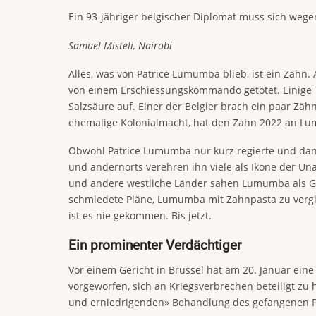
Ein 93-jähriger belgischer Diplomat muss sich weg
Samuel Misteli, Nairobi
Alles, was von Patrice Lumumba blieb, ist ein Zahn
von einem Erschiessungskommando getötet. Einige Ta
Salzsäure auf. Einer der Belgier brach ein paar Z
ehemalige Kolonialmacht, hat den Zahn 2022 an L
Obwohl Patrice Lumumba nur kurz regierte und dann 
und andernorts verehren ihn viele als Ikone der Una
und andere westliche Länder sahen Lumumba als Gef
schmiedete Pläne, Lumumba mit Zahnpasta zu vergift
ist es nie gekommen. Bis jetzt.
Ein prominenter Verdächtiger
Vor einem Gericht in Brüssel hat am 20. Januar ein
vorgeworfen, sich an Kriegsverbrechen beteiligt 
und erniedrigenden» Behandlung des gefangenen Pr