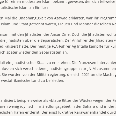
ange für einen moderaten Islam bekannt gewesen, der sich teilweis
listische Islam an Einfluss.
en Mal die Unabhängigkeit von Azawad erklärten, war ihr Programm 
 Islam und Staat getrennt waren, Frauen und Männer dieselben Re
sam mit den Jihadisten der Ansar Dine. Doch die Jihadisten wollte
e Jihadisten über die Separatisten. Der Anführer der Jihadisten
adikalisiert hatte. Der heutige FLA-Führer Ag Intalla kämpfte für kur
sich später wieder den Separatisten an.
li ein jihadistischer Staat zu entstehen. Die Franzosen intervenie
chlossen sich verschiedene Jihadistengruppen zur JNIM zusammen, d
. Sie wurden von der Militärregierung, die sich 2021 an die Mach
s westafrikanische Land zu befrieden.
mantisiert, beispielsweise als «blaue Ritter der Wüste» wegen der
ren wenig idyllisch. Ihr Siedlungsgebiet in der Sahara und in der 
chsten Hafen entfernt. Der einst lukrative Karawanenhandel durc