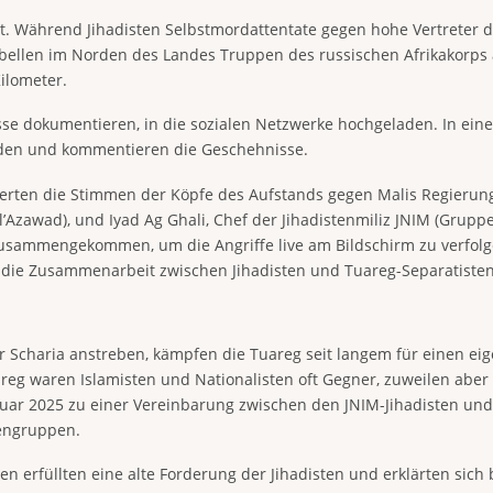
ert. Während Jihadisten Selbstmordattentate gegen hohe Vertreter d
bellen im Norden des Landes Truppen des russischen Afrikakorps 
ilometer.
sse dokumentieren, in die sozialen Netzwerke hochgeladen. In ein
oden und kommentieren die Geschehnisse.
erten die Stimmen der Köpfe des Aufstands gegen Malis Regierung 
 l’Azawad), und Iyad Ag Ghali, Chef der Jihadistenmiliz JNIM (Grup
r zusammengekommen, um die Angriffe live am Bildschirm zu verfol
r die Zusammenarbeit zwischen Jihadisten und Tuareg-Separatisten 
r Scharia anstreben, kämpfen die Tuareg seit langem für einen ei
eg waren Islamisten und Nationalisten oft Gegner, zuweilen aber
uar 2025 zu einer Vereinbarung zwischen den JNIM-Jihadisten und 
engruppen.
n erfüllten eine alte Forderung der Jihadisten und erklärten sich 