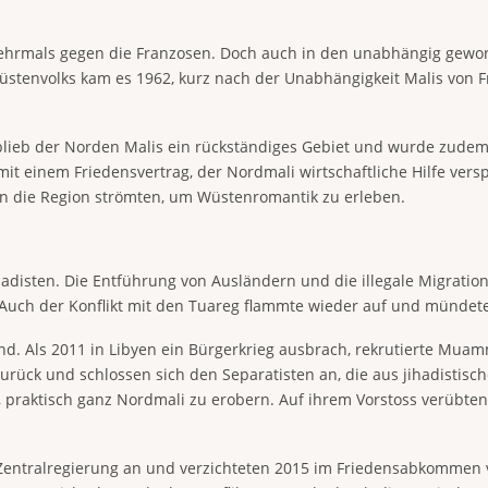
 mehrmals gegen die Franzosen. Doch auch in den unabhängig gewo
üstenvolks kam es 1962, kurz nach der Unabhängigkeit Malis von 
blieb der Norden Malis ein rückständiges Gebiet und wurde zudem
it einem Friedensvertrag, der Nordmali wirtschaftliche Hilfe vers
 in die Region strömten, um Wüstenromantik zu erleben.
 Jihadisten. Die Entführung von Ausländern und die illegale Migra
Auch der Konflikt mit den Tuareg flammte wieder auf und mündet
d. Als 2011 in Libyen ein Bürgerkrieg ausbrach, rekrutierte Mu
 zurück und schlossen sich den Separatisten an, die aus jihadisti
 praktisch ganz Nordmali zu erobern. Auf ihrem Vorstoss verübten 
 Zentralregierung an und verzichteten 2015 im Friedensabkommen 