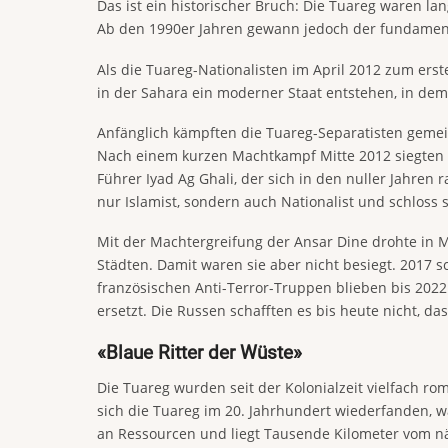
Das ist ein historischer Bruch: Die Tuareg waren l
Ab den 1990er Jahren gewann jedoch der fundamenta
Als die Tuareg-Nationalisten im April 2012 zum erst
in der Sahara ein moderner Staat entstehen, in dem
Anfänglich kämpften die Tuareg-Separatisten gemein
Nach einem kurzen Machtkampf Mitte 2012 siegten di
Führer Iyad Ag Ghali, der sich in den nuller Jahren r
nur Islamist, sondern auch Nationalist und schloss 
Mit der Machtergreifung der Ansar Dine drohte in Ma
Städten. Damit waren sie aber nicht besiegt. 2017 s
französischen Anti-Terror-Truppen blieben bis 2022
ersetzt. Die Russen schafften es bis heute nicht, da
«Blaue Ritter der Wüste»
Die Tuareg wurden seit der Kolonialzeit vielfach ro
sich die Tuareg im 20. Jahrhundert wiederfanden, wa
an Ressourcen und liegt Tausende Kilometer vom nä