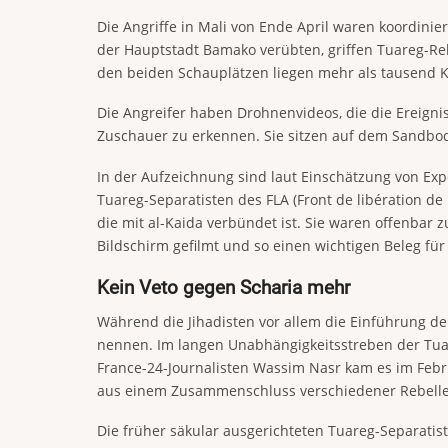
Die Angriffe in Mali von Ende April waren koordini
der Hauptstadt Bamako verübten, griffen Tuareg-Re
den beiden Schauplätzen liegen mehr als tausend K
Die Angreifer haben Drohnenvideos, die die Ereigni
Zuschauer zu erkennen. Sie sitzen auf dem Sandb
In der Aufzeichnung sind laut Einschätzung von Exp
Tuareg-Separatisten des FLA (Front de libération de
die mit al-Kaida verbündet ist. Sie waren offenba
Bildschirm gefilmt und so einen wichtigen Beleg fü
Kein Veto gegen Scharia mehr
Während die Jihadisten vor allem die Einführung de
nennen. Im langen Unabhängigkeitsstreben der Tuar
France-24-Journalisten Wassim Nasr kam es im Febr
aus einem Zusammenschluss verschiedener Rebell
Die früher säkular ausgerichteten Tuareg-Separatiste